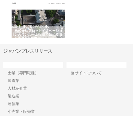
ｎｙ
株式会社アセットイノベーショ
庭楽株式会社が知多半島と三河
株
でき
ンのワンルーム投資で始める資
と名古屋で叶える理想の外構空
で
産形成と老後準備
間
ジャパンプレスリリース
カテゴリー
サイト情報
士業（専門職種）
当サイトについて
運送業
人材紹介業
製造業
通信業
小売業・販売業
その他業種
Copyright©2026【ジャパンプレスリリース】 All Rights reserved.