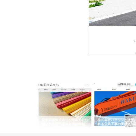
株式会社ＳＲＣ
株式会社ＳＲＣは、土地の
社は、平成19年に誕生し
ワインエクスプレスが
安倍紙業株式会社が印刷会社に
株式会社ハクシンが大阪
果物流を支える理由と
選ばれる紙提案力と供給体制
れる公共工事の実績と強
ー待遇