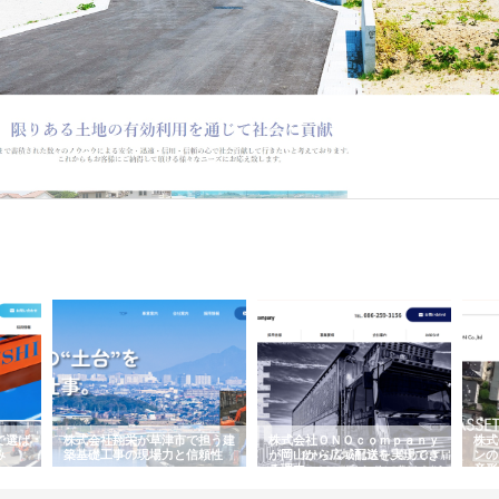
有効利用による社会貢献をモットーとする企業です。愛知県東海市を拠点に事業を営む同
ました。現在では、東海エリアにおける主要都市である名古屋市にも営業所を展…
で選ば
株式会社翔栄が草津市で担う建
株式会社ＯＮＯｃｏｍｐａｎｙ
株式
み
築基礎工事の現場力と信頼性
が岡山から広域配送を実現でき
ンの
る理由
産形