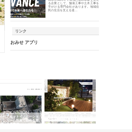
る企業として、舗装工事や土木工事を
手がける専門会社があります。地域住
民の生活を支える道…
リンク
おみせ アプリ
会社アセットイノベーショ
庭楽株式会社が知多半島と三河
株式会社ナツハラが
ワンルーム投資で始める資
と名古屋で叶える理想の外構空
で滋賀の暮らしを支
成と老後準備
間