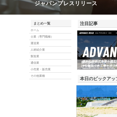
ジャパンプレスリリース
注目記事
まとめ一覧
ホーム
士業（専門職種）
運送業
人材紹介業
製造業
株式会社アドバンスロー
通信業
ける舗装土木工事と求人
小売業・販売業
その他業種
本日のピックアッ